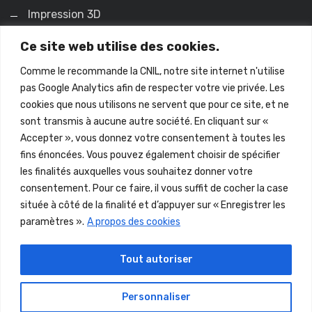
Impression 3D
Prestations Etudes et infographie
Ce site web utilise des cookies.
Comme le recommande la CNIL, notre site internet n'utilise
Liens utiles
pas Google Analytics afin de respecter votre vie privée. Les
cookies que nous utilisons ne servent que pour ce site, et ne
sont transmis à aucune autre société. En cliquant sur «
Actualités
Accepter », vous donnez votre consentement à toutes les
Contact
fins énoncées. Vous pouvez également choisir de spécifier
les finalités auxquelles vous souhaitez donner votre
Mentions légales
consentement. Pour ce faire, il vous suffit de cocher la case
située à côté de la finalité et d’appuyer sur « Enregistrer les
Conditions d’utilisation
paramètres ».
A propos des cookies
Politique de confidentialité
Tout autoriser
Personnaliser
Copyright 2023 © FRANCE REPROCAD - Revendeur &